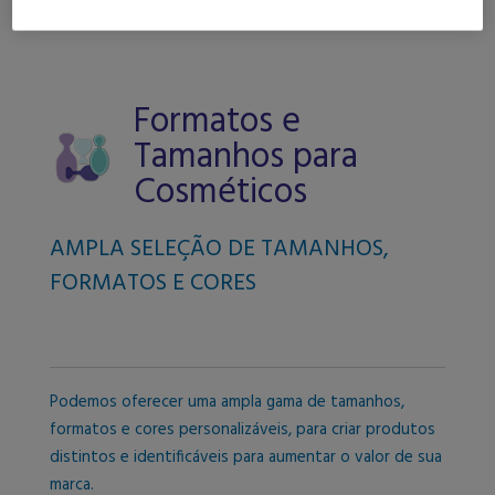
Cosméticos
Formatos e
Tamanhos para
Cosméticos
AMPLA SELEÇÃO DE TAMANHOS,
FORMATOS E CORES
Podemos oferecer uma ampla gama de tamanhos,
formatos e cores personalizáveis, para criar produtos
distintos e identificáveis para aumentar o valor de sua
marca.