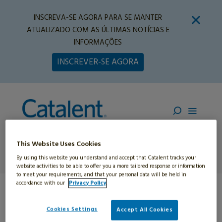
INSCREVA-SE AGORA PARA SE MANTER
ATUALIZADO COM AS ÚLTIMAS NOTÍCIAS E
INFORMAÇÕES
INSCREVER-SE AGORA
This Website Uses Cookies
Contate-Nos
By using this website you understand and accept that Catalent tracks your
website activities to be able to offer you a more tailored response or information
to meet your requirements, and that your personal data will be held in
accordance with our
Privacy Policy
.
Cookies Settings
Accept All Cookies
Home
»
Beleza
»
Formatos e Tamanhos para