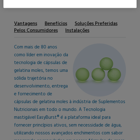
Vantagens
Benefícios
Soluções Preferidas
Pelos Consumidores
Instalações
Com mais de 80 anos
como líder em inovação da
tecnologia de cápsulas de
gelatina moles, temos uma
sólida trajetória no
desenvolvimento, entrega
e fornecimento de
cápsulas de gelatina moles à indústria de Suplementos
Nutricionais em todo o mundo. A Tecnologia
mastigável EasyBurst® é a plataforma ideal para
fornecer princípios ativos, sem necessidade de água,
utilizando nossos avançados enchimentos com sabor