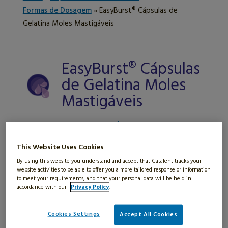
Formas de Dosagem
»
EasyBurst® Cápsulas de
Gelatina Moles Mastigáveis
EasyBurst® Cápsulas
de Gelatina Moles
Mastigáveis
PLATAFORMA DE CÁPSULAS SOFTGEL
MASTIGÁVEIS QUE OFERECEM UMA
This Website Uses Cookies
AMPLA GAMA DE TEXTURAS DE
By using this website you understand and accept that Catalent tracks your
website activities to be able to offer you a more tailored response or information
INVÓLUCROS E PREENCHIMENTOS
to meet your requirements, and that your personal data will be held in
accordance with our
Privacy Policy
.
SABORIZADOS PARA MELHORES
FORMULAÇÕES MASTIGÁVEIS COM
Cookies Settings
Accept All Cookies
SABOR