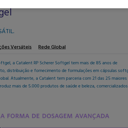
gel
ÁTIL.
ções Versáteis
Rede Global
tgel, a Catalent RP Scherer Softgel tem mais de 85 anos de
o, distribuição e fornecimento de formulações em cápsulas softg
obal. Atualmente, a Catalent tem parceria com 21 das 25 maiores
roduz mais de 5.000 produtos de saúde e beleza, comercializado