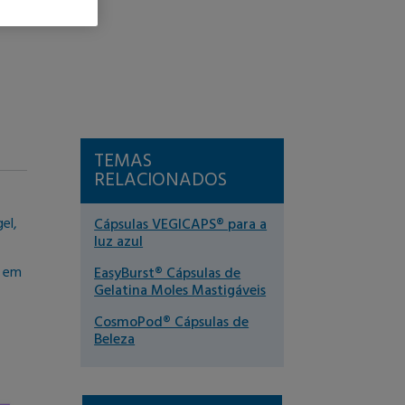
TEMAS
RELACIONADOS
el,
Cápsulas VEGICAPS® para a
luz azul
s em
EasyBurst® Cápsulas de
Gelatina Moles Mastigáveis
CosmoPod® Cápsulas de
Beleza