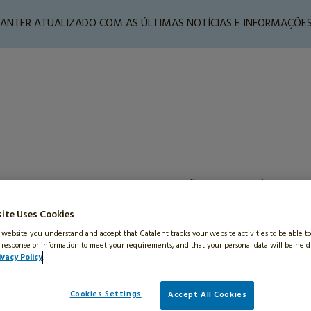
MANTER ATUALIZADO COM AS ÚLTIMAS NOTÍCIAS E INFORMAÇÕE
PRODUTOS RX
LOCALIZAÇÕES
CONTEÚDO
ite Uses Cookies
 website you understand and accept that Catalent tracks your website activities to be able to
 response or information to meet your requirements, and that your personal data will be held
ivacy Policy
.
oftgel
Cookies Settings
Accept All Cookies