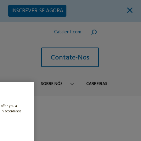
S
INSCREVER-SE AGORA
Catalent.com
Contate-Nos
PRODUTOS
SOBRE NÓS
CARREIRAS
 offer you a
 in accordance