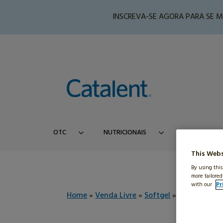
INSCREVA-SE AGORA PARA SE 
OTC
NUTRICIONAIS
BELEZA
This Webs
By using this
more tailored
with our
Pr
Home
»
Venda Livre
»
Softgel
»
RP Scherer S