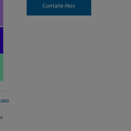
Contate-Nos
 topo
do