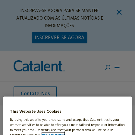
INSCREVA-SE AGORA PARA SE MANTER
ATUALIZADO COM AS ÚLTIMAS NOTÍCIAS E
INFORMAÇÕES
INSCREVER-SE AGORA
Contate-Nos
This Website Uses Cookies
By using this website you understand and accept that Catalent tracks your
website activities to be able to offer you a more tailored response or information
to meet your requirements, and that your personal data will be held in
Home
»
Beleza
»
Serviços de Formulaçãoes