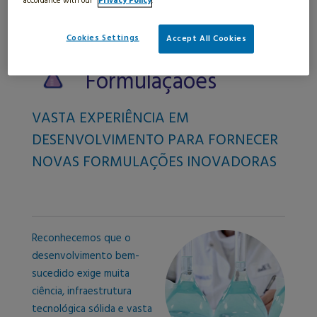
accordance with our
Privacy Policy
.
Cookies Settings
Accept All Cookies
Serviços de
Formulaçãoes
VASTA EXPERIÊNCIA EM
DESENVOLVIMENTO PARA FORNECER
NOVAS FORMULAÇÕES INOVADORAS
Reconhecemos que o
desenvolvimento bem-
sucedido exige muita
ciência, infraestrutura
tecnológica sólida e vasta