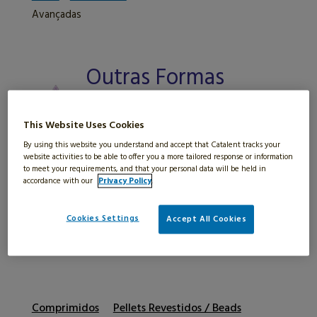
Avançadas
Outras Formas
Darmacêuticas
Avançadas
This Website Uses Cookies
By using this website you understand and accept that Catalent tracks your
MANTENHA SUA POSIÇÃO DE
website activities to be able to offer you a more tailored response or information
to meet your requirements, and that your personal data will be held in
LIDERANÇA COM NOSSAS
accordance with our
Privacy Policy
.
TECNOLOGIAS EXCLUSIVAS DE
Cookies Settings
Accept All Cookies
ADMINISTRAÇÃO PARA PRODUTOS
PARA A SAÚDE
Comprimidos
Pellets Revestidos / Beads