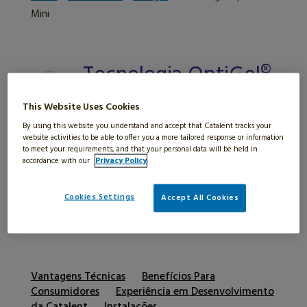
Mini
Tecnologia OptiGel®
Mini
This Website Uses Cookies
By using this website you understand and accept that Catalent tracks your
PLATAFORMA INOVADORA DE
website activities to be able to offer you a more tailored response or information
SOFTGEL ORAL QUE PERMITE
to meet your requirements, and that your personal data will be held in
accordance with our
Privacy Policy
.
CONCENTRAÇÕES MAIS ALTAS DE
PRINCÍPIOS ATIVOS EM CÁPSULAS
Cookies Settings
Accept All Cookies
MENORES E POTENTES
Vantagens Técnicas
Benefícios Para
Consumidores
Experiência em Desenvolvimento
da Catalent
Instalações