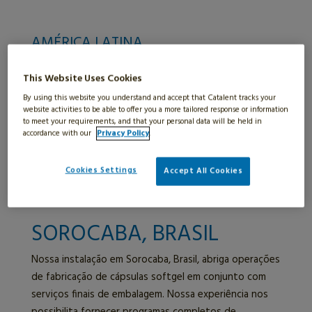
AMÉRICA LATINA
Buenos Aires, Argentina
This Website Uses Cookies
Indaiatuba, Brasil
By using this website you understand and accept that Catalent tracks your
Montevidéu, Uruguai
website activities to be able to offer you a more tailored response or information
to meet your requirements, and that your personal data will be held in
SOROCABA, BRASIL
accordance with our
Privacy Policy
.
Cookies Settings
Accept All Cookies
SOROCABA, BRASIL
Nossa instalação em Sorocaba, Brasil, abriga operações
de fabricação de cápsulas softgel em conjunto com
serviços finais de embalagem. Nossa experiência nos
possibilita fornecer programas completos de